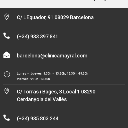

C/ L'Equador, 91 08029 Barcelona

(+34) 933 397 841

barcelona@clinicamayral.com
}
Lunes – Jueves: 9:30h – 13:30h, 15:30h -19:30h
Viernes: 9:30h -13:30h

C/ Torras i Bages, 3 Local 1 08290
Cerdanyola del Vallés

(+34) 935 803 244